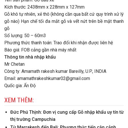
Kích thước: 2438mm x 228mm x 127mm
Gỗ khô tự nhiên, xẻ thô (không cần qua bất cứ quy trình xử lý
gỗ nào) Hạn chế tối đa mắt gỗ và vết nứt trên bề mặt thanh
gỗ
Số lượng: 50 – 60m3
Phương thức thanh toán: Trao đổi khi nhận được liên hệ
Báo giá: FOB cảng gần nhà máy nhất
Thông tin nhà nhập khẩu
Mr Chetan
Công ty: Amarnath rakesh kumar Bareilly, U.P., INDIA
Email: amarnathrakeshkumar02@gmail.com
Quốc gia: Ấn Độ
XEM THÊM:
Đức Phú Thịnh: Đơn vị cung cấp Gỗ nhập khẩu uy tín từ
thị trường Campuchia
Từ Marrakesh đến Bali: Phương thức tiếp cận cảnh