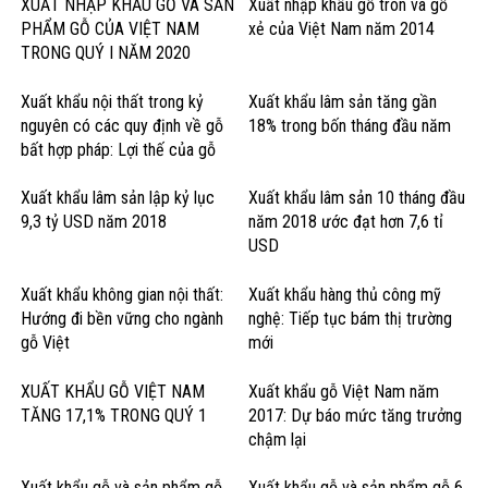
XUẤT NHẬP KHẨU GỖ VÀ SẢN
Xuất nhập khẩu gỗ tròn và gỗ
PHẨM GỖ CỦA VIỆT NAM
xẻ của Việt Nam năm 2014
TRONG QUÝ I NĂM 2020
Xuất khẩu nội thất trong kỷ
Xuất khẩu lâm sản tăng gần
nguyên có các quy định về gỗ
18% trong bốn tháng đầu năm
bất hợp pháp: Lợi thế của gỗ
cứng Hoa Kỳ
Xuất khẩu lâm sản lập kỷ lục
Xuất khẩu lâm sản 10 tháng đầu
9,3 tỷ USD năm 2018
năm 2018 ước đạt hơn 7,6 tỉ
USD
Xuất khẩu không gian nội thất:
Xuất khẩu hàng thủ công mỹ
Hướng đi bền vững cho ngành
nghệ: Tiếp tục bám thị trường
gỗ Việt
mới
XUẤT KHẨU GỖ VIỆT NAM
Xuất khẩu gỗ Việt Nam năm
TĂNG 17,1% TRONG QUÝ 1
2017: Dự báo mức tăng trưởng
chậm lại
Xuất khẩu gỗ và sản phẩm gỗ
Xuất khẩu gỗ và sản phẩm gỗ 6