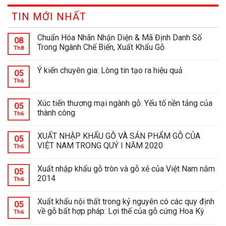
TIN MỚI NHẤT
Chuẩn Hóa Nhãn Nhận Diện & Mã Định Danh Số
08
Trong Ngành Chế Biến, Xuất Khẩu Gỗ
Th8
Ý kiến chuyên gia: Lòng tin tạo ra hiệu quả
05
Th6
Xúc tiến thương mại ngành gỗ: Yếu tố nền tảng của
05
thành công
Th6
XUẤT NHẬP KHẨU GỖ VÀ SẢN PHẨM GỖ CỦA
05
VIỆT NAM TRONG QUÝ I NĂM 2020
Th6
Xuất nhập khẩu gỗ tròn và gỗ xẻ của Việt Nam năm
05
2014
Th6
Xuất khẩu nội thất trong kỷ nguyên có các quy định
05
về gỗ bất hợp pháp: Lợi thế của gỗ cứng Hoa Kỳ
Th6