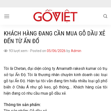
Skip
to
content
KHÁCH HÀNG ĐANG CẦN MUA GỖ DẦU XẺ
ĐẾN TỪ ẤN ĐỔ
93 lượt xem
-
Posted on
05/06/2026
by
Admin
Tôi là Chetan, đại diện công ty Amarnath rakesh kumar có trụ
sở tại Ấn Độ. Tôi là thương nhân chuyên kinh doanh các loại
gỗ tại Ấn Độ. Hiện tại tôi vẫn đang tìm hiểu nhiều loại gỗ phổ
biến ở Châu Á như gỗ keo, gỗ thông,… Khách hàng của tôi
hiện đang có nhu cầu mua gỗ dầu xẻ.
Thông tin sản phẩm:
Tên sản phẩm: Gỗ dầu xẻ